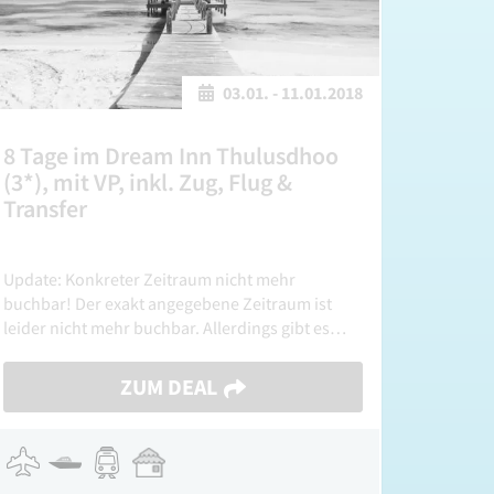
03.01.
-
11.01.2018
8 Tage im Dream Inn Thulusdhoo
(3*), mit VP, inkl. Zug, Flug &
Transfer
Update: Konkreter Zeitraum nicht mehr
buchbar! Der exakt angegebene Zeitraum ist
leider nicht mehr buchbar. Allerdings gibt es…
ZUM DEAL