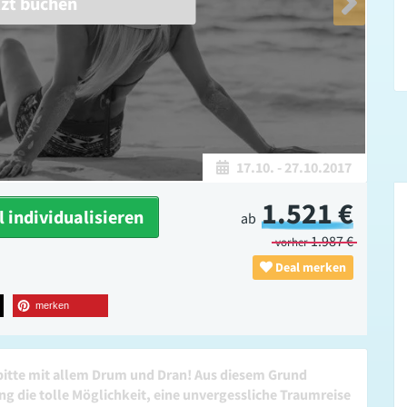
tzt buchen
17.10.
-
27.10.2017
1.521 €
 individualisieren
ab
1.987 €
vorher
Deal merken
merken
 bitte mit allem Drum und Dran! Aus diesem Grund
g die tolle Möglichkeit, eine unvergessliche Traumreise