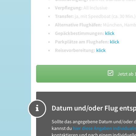
Verpflegung:
All Inclusive
Transfer:
ja, mit Speedboat (ca. 30 Min.)
Alternative Flughäfen:
München, Hambu
Gepäckbestimmungen:
klick
Parkplätze am Flughafen:
klick
Reisevorbereitung:
klick
Jetzt ab 
Datum und/oder Flug ents
Sollte das angegebene Datum und/oder d
kannst du
hier diese Angaben individuali
kontaktieren und nach einem individuelle