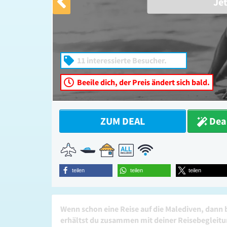
Je
11 interessierte Besucher.
Beeile dich, der Preis ändert sich bald.
ZUM DEAL
Deal
teilen
teilen
teilen
Wenn schon eine Reise auf die Malediven, dann
erhältst du zusammen mit deiner Reisebegleitun