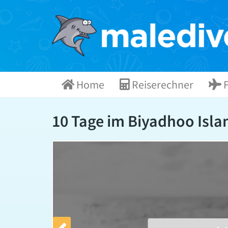
Skip
to
content
Home
Reiserechner
F
10 Tage im Biyadhoo Island