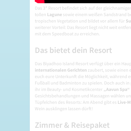
Das 3* Resort befindet sich auf der gleichnamigen
tollen
Lagune
sowie einem weißen Sandstrand best
tropischen Vegetation und bildet vor allem für
Su
weiterer Vorteil: Das Resort liegt nicht weit ent
mit dem Speedboat zu erreichen.
Das bietet dein Resort
Das Biyadhoo Island Resort verfügt über ein Hau
internationalen Gerichten
zaubert, sowie einen
euch eure Unterkunft die Möglichkeit, während eu
Fußball und Badminton zu spielen. Doch auch in
ihr im Beauty- und Kosmetikcenter
„Aavun Spa“
Gesichtsbehandlungen und Massagen wählen und 
Tüpfelchen des Resorts: Am Abend gibt es
Live-M
Wein ausklingen lassen dürft!
Zimmer & Reisepaket