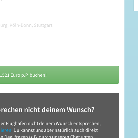
rg, Köln-Bonn, Stuttgart
1.521 Euro p.P. buchen!
prechen nicht deinem Wunsch?
er Flughafen nicht deinem Wunsch entsprechen,
sieren
. Du kannst uns aber natürlich auch direkt
n Deal fragen (z.B. durch unseren Chat unten