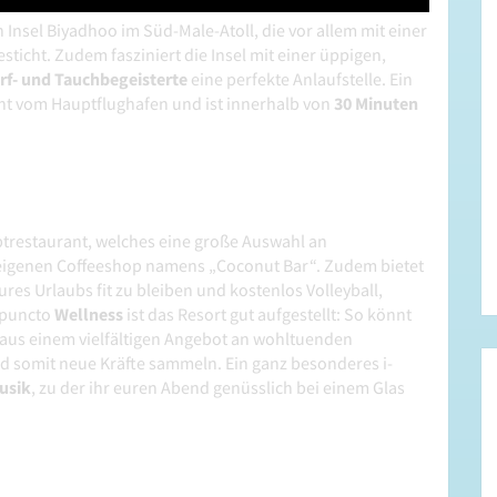
 Insel Biyadhoo im Süd-Male-Atoll, die vor allem mit einer
icht. Zudem fasziniert die Insel mit einer üppigen,
rf- und Tauchbegeisterte
eine perfekte Anlaufstelle. Ein
fernt vom Hauptflughafen und ist innerhalb von
30 Minuten
ptrestaurant, welches eine große Auswahl an
 eigenen Coffeeshop namens „Coconut Bar“. Zudem bietet
res Urlaubs fit zu bleiben und kostenlos Volleyball,
 puncto
Wellness
ist das Resort gut aufgestellt: So könnt
aus einem vielfältigen Angebot an wohltuenden
somit neue Kräfte sammeln. Ein ganz besonderes i-
usik
, zu der ihr euren Abend genüsslich bei einem Glas