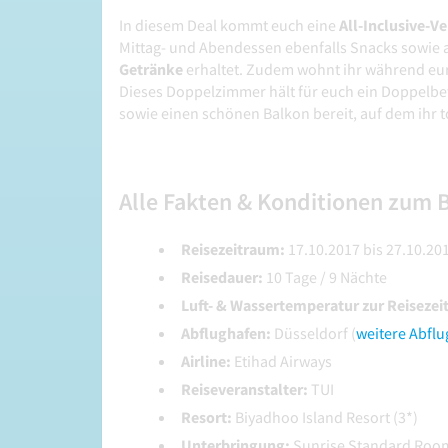
In diesem Deal kommt euch eine
All-Inclusive-V
Mittag- und Abendessen ebenfalls Snacks sowie
Getränke
erhaltet. Zudem wohnt ihr während eu
Dieses Doppelzimmer hält für euch ein Doppelbett
sowie einen schönen Balkon bereit, auf dem ihr
Alle Fakten & Konditionen zum B
Reisezeitraum:
17.10.2017 bis 27.10.201
Reisedauer:
10 Tage / 9 Nächte
Luft- & Wassertemperatur zur Reisezei
Abflughafen:
Düsseldorf (
weitere Abflu
Airline:
Etihad Airways
Reiseveranstalter:
TUI
Resort:
Biyadhoo Island Resort (3*)
Unterbringung:
Sunrise Standard Roo