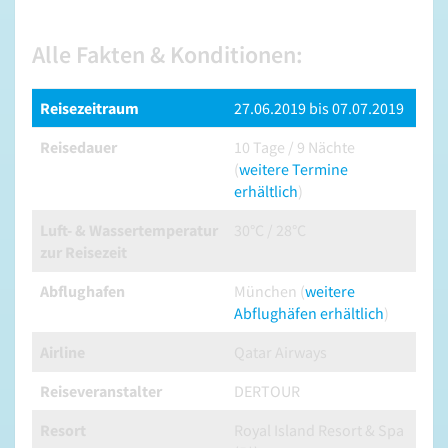
Alle Fakten & Konditionen:
Reisezeitraum
27.06.2019 bis 07.07.2019
Reisedauer
10 Tage / 9 Nächte
(
weitere Termine
erhältlich
)
Luft- & Wassertemperatur
30°C / 28°C
zur Reisezeit
Abflughafen
München (
weitere
Abflughäfen erhältlich
)
Airline
Qatar Airways
Reiseveranstalter
DERTOUR
Resort
Royal Island Resort & Spa