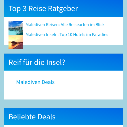
Top 3 Reise Ratgeber
Malediven Reisen: Alle Reisearten im Blick
Malediven Inseln: Top 10 Hotels im Paradies
Reif für die Insel?
Malediven Deals
Beliebte Deals