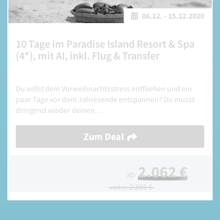
06.12.
-
15.12.2020
10 Tage im Paradise Island Resort & Spa
(4*), mit AI, inkl. Flug & Transfer
Du willst dem Vorweihnachtsstress entfliehen und ein
paar Tage vor dem Jahresende entspannen? Du musst
dringend wieder deinen…
Zum Deal
2.062 €
ab
2.886 €
vorher