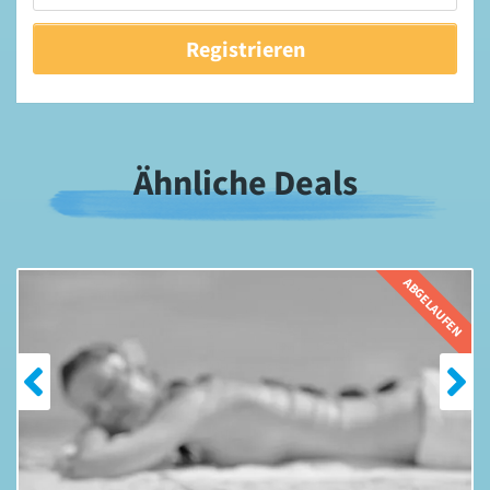
Ähnliche Deals
EN
ABGELAUFEN