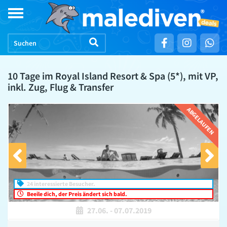
Skip
Toggle
to
navigation
content
10 Tage im Royal Island Resort & Spa (5*), mit VP,
inkl. Zug, Flug & Transfer
ABGELAUFEN
24 interessierte Besucher.
Beeile dich, der Preis ändert sich bald.
27.06.
-
07.07.2019