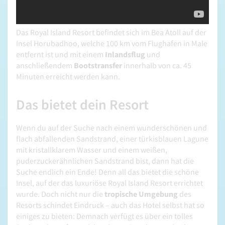
Das Royal Island Resort befindet sich im Bea Atoll auf der
Insel Horubadhoo, welche 100 km vom Flughafen in Male
entfernt ist und mit einem
Inlandsflug
und
anschließendem
Bootstransfer
innerhalb von ca. 45
Minuten erreicht werden kann.
Das bietet dein Resort
Wenn du auf der Suche nach einem wunderschönen und
flach abfallenden Sandstrand, einer türkisblauen Lagune
mit kristallklarem Wasser und einem weißen,
puderzuckerähnlichen Sandstrand bist, dann hat die
Suche endlich ein Ende! Denn all das bietet die schöne
Insel, auf der das luxuriöse Royal Island Resort errichtet
wurde. Doch nicht nur die
tropische Umgebung
des
Resorts schindet Eindruck – auch das Hotel selbst hat so
einiges zu bieten: Demnach verfügt es über ein tolles