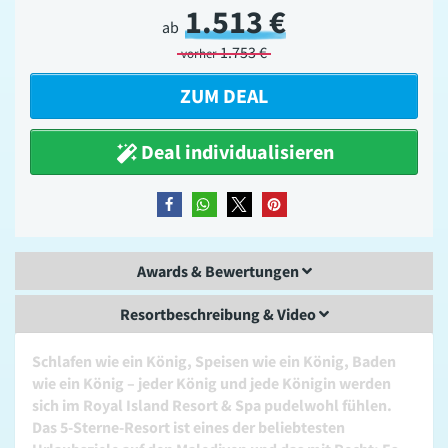
1.513 €
ab
1.753 €
vorher
ZUM DEAL
Deal individualisieren
teilen
teilen
teilen
merken
Awards & Bewertungen
Resortbeschreibung & Video
Schlafen wie ein König, Speisen wie ein König, Baden
wie ein König – jeder König und jede Königin werden
sich im Royal Island Resort & Spa pudelwohl fühlen.
Das 5-Sterne-Resort ist eines der beliebtesten