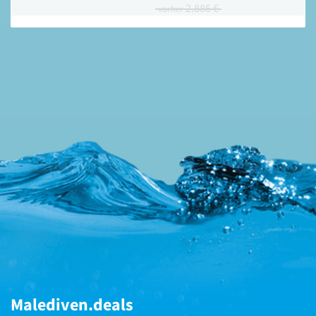
2.886 €
vorher
Malediven.deals