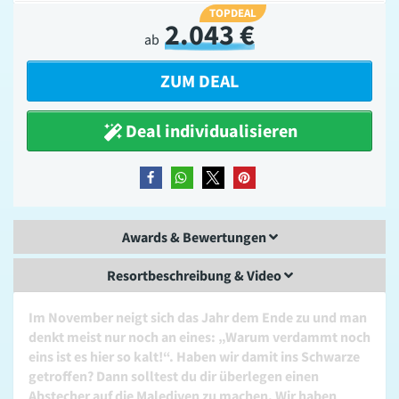
TOPDEAL
2.043 €
ab
ZUM DEAL
Deal individualisieren
teilen
teilen
teilen
merken
Awards & Bewertungen
Resortbeschreibung & Video
Im November neigt sich das Jahr dem Ende zu und man
denkt meist nur noch an eines: „Warum verdammt noch
eins ist es hier so kalt!“. Haben wir damit ins Schwarze
getroffen? Dann solltest du dir überlegen einen
Abstecher auf die Malediven zu machen. Wir haben