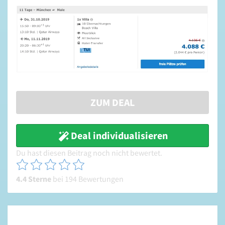
ZUM DEAL
Deal individualisieren
Du hast diesen Beitrag noch nicht bewertet.
4.4 Sterne
bei 194 Bewertungen