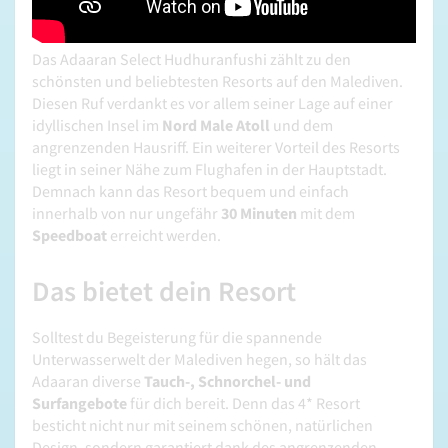
Das Adaaran Select Hudhuranfushi zählt zu den
schönsten und beliebtesten Resorts auf den Malediven.
Diesen Ruf verdankt es vor allem seiner Lage auf einer
idyllischen Insel im
Nord Male Atoll
und dem
angrenzenden Hausriff. Ein weiterer Vorteil des Resorts
liegt in seiner Nähe zum Flughafen in der Hauptstadt.
Demnach kann das Resort bequem und einfach
innerhalb von nur ungefähr
30 Minuten
mit dem
Speedboat
erreicht werden.
Das bietet dein Resort
Solltest du Begeisterung für die spannende
Unterwasserwelt der Malediven hegen, so hält das
Adaaran diverse
Tauch-, Schnorchel- und
Surfangebote
für dich bereit. Denn das 4* Resort
besticht nicht nur mit seinem schönen, natürlichen
Design, sondern garantiert dank des angrenzenden