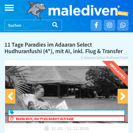
Skip
Toggle
to
navigation
content
11 Tage Paradies im Adaaran Select
Hudhuranfushi (4*), mit AI, inkl. Flug & Transfer
© Adaaran Select Hudhuran Fushi
ABGELAUFEN
15 interessierte Besucher.
Beeile dich, der Preis ändert sich bald.
31.10.
-
11.11.2019