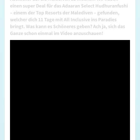
einen super Deal für das Adaaran Select Hudhuranfushi
– einem der Top Resorts der Malediven – gefunden,
welcher dich 11 Tage mit All Inclusive ins Paradies
bringt. Was kann es Schöneres geben? Ach ja, sich das
Ganze schon einmal im Video anzuschauen!