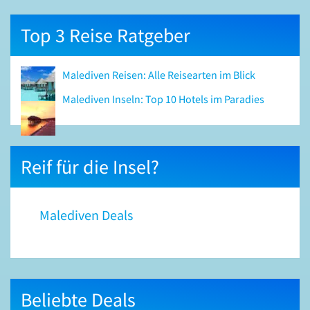
Top 3 Reise Ratgeber
Malediven Reisen: Alle Reisearten im Blick
Malediven Inseln: Top 10 Hotels im Paradies
Reif für die Insel?
Malediven Deals
Beliebte Deals