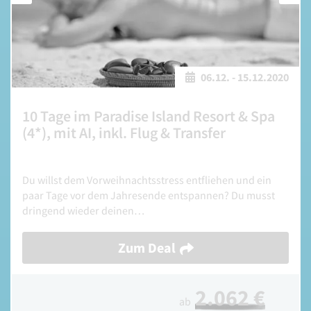
06.12.
-
15.12.2020
10 Tage im Paradise Island Resort & Spa
(4*), mit AI, inkl. Flug & Transfer
Du willst dem Vorweihnachtsstress entfliehen und ein
paar Tage vor dem Jahresende entspannen? Du musst
dringend wieder deinen…
Zum Deal
2.062 €
ab