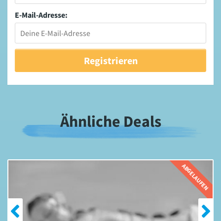
E-Mail-Adresse:
Ähnliche Deals
EN
ABGELAUFEN