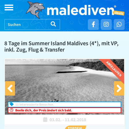
Skip
Toggle
to
navigation
content
8 Tage im Summer Island Maldives (4*), mit VP,
inkl. Zug, Flug & Transfer
ABGELAUFEN
11 interessierte Besucher.
Beeile dich, der Preis ändert sich bald.
03.02.
-
11.02.2018
TOPDEAL