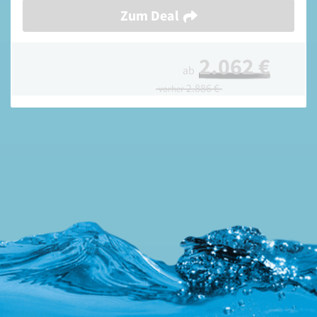
Zum Deal
2.062 €
ab
2.886 €
vorher