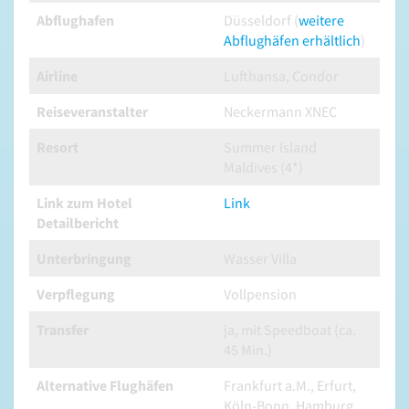
Abflughafen
Düsseldorf (
weitere
Abflughäfen erhältlich
)
Airline
Lufthansa, Condor
Reiseveranstalter
Neckermann XNEC
Resort
Summer Island
Maldives (4*)
Link zum Hotel
Link
Detailbericht
Unterbringung
Wasser Villa
Verpflegung
Vollpension
Transfer
ja, mit Speedboat (ca.
45 Min.)
Alternative Flughäfen
Frankfurt a.M., Erfurt,
Köln-Bonn, Hamburg,