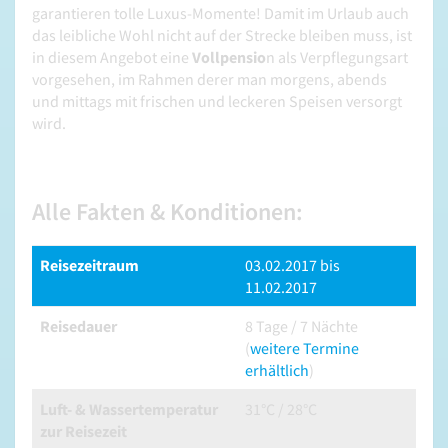
garantieren tolle Luxus-Momente! Damit im Urlaub auch
das leibliche Wohl nicht auf der Strecke bleiben muss, ist
in diesem Angebot eine
Vollpensio
n als Verpflegungsart
vorgesehen, im Rahmen derer man morgens, abends
und mittags mit frischen und leckeren Speisen versorgt
wird.
Alle Fakten & Konditionen:
Reisezeitraum
03.02.2017 bis
11.02.2017
Reisedauer
8 Tage / 7 Nächte
(
weitere Termine
erhältlich
)
Luft- & Wassertemperatur
31°C / 28°C
zur Reisezeit