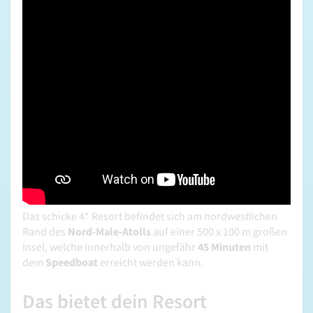
Das schicke 4* Resort befindet sich am nordwestlichen
Rand des
Nord-Male-Atolls
auf einer 500 x 100 m großen
Insel, welche innerhalb von ungefähr
45 Minuten
mit
dem
Speedboat
erreicht werden kann.
Das bietet dein Resort