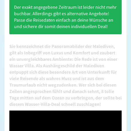
Der exakt angegebene Zeitraum ist leider nicht mehr
buchbar. Allerdings gibt es alternative Angebote!
Passe die Reisedaten einfach an deine Wünsche an
und sichere dir somit deinen individuellen Deal!
Sie kennzeichnet die Panoramabilder der Malediven,
gilt als Inbegriff von Luxus und Komfort und zaubert
ein unvergleichbares Ambiente: Die Rede ist von einer
Wasser Villa. Als Aushängeschild der Malediven
entpuppt sich diese besondere Art von Unterkunft für
viele Reisende als wahres Muss und ist aus dem
Traumurlaub nicht wegzudenken. Wer sich bei diesen
Zeilen angesprochen fühlt und danach sehnt, 8 tolle
Tage mitten auf dem Ozean zu verbringen, der sollte bei
diesem Wasser-Villa-Deal schnell zuschlagen!