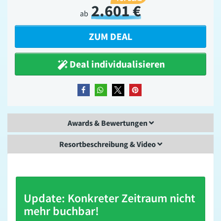
2.601 €
ab
ZUM DEAL
Deal individualisieren
teilen
teilen
teilen
merken
Awards & Bewertungen
Resortbeschreibung & Video
Update: Konkreter Zeitraum nicht
mehr buchbar!