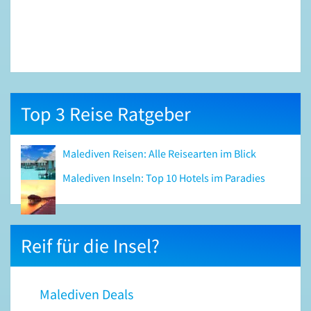
Top 3 Reise Ratgeber
Malediven Reisen: Alle Reisearten im Blick
Malediven Inseln: Top 10 Hotels im Paradies
Reif für die Insel?
Malediven Deals