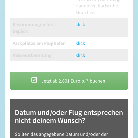
Hannover, Karlsruhe,
München
Bestimmungen fürs
klick
Gepäck
Parkplätze am Flughafen
klick
Reisevorbereitung
klick
Jetzt ab 2.601 Euro p.P. buchen!
Datum und/oder Flug entsprechen
nicht deinem Wunsch?
Sollten das angegebene Datum und/oder der