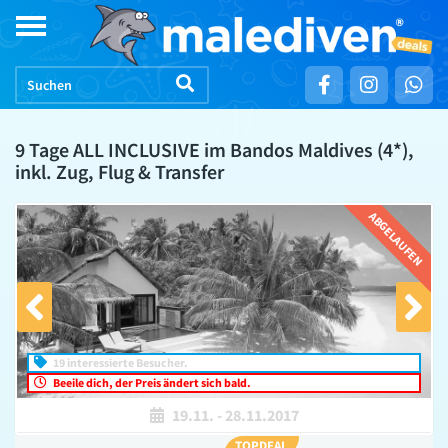
Skip
Toggle
to
navigation
content
9 Tage ALL INCLUSIVE im Bandos Maldives (4*),
inkl. Zug, Flug & Transfer
ABGELAUFEN
19 interessierte Besucher.
Beeile dich, der Preis ändert sich bald.
19.11.
-
28.11.2017
TOPDEAL