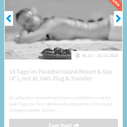
06.12.
-
15.12.2020
10 Tage im Paradise Island Resort & Spa
(4*), mit AI, inkl. Flug & Transfer
Du willst dem Vorweihnachtsstress entfliehen und ein
paar Tage vor dem Jahresende entspannen? Du musst
dringend wieder deinen…
Zum Deal