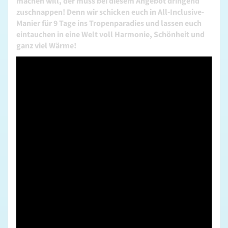
machen will, der muss bei diesem Angebot dringend
zuschnappen! Denn wir schicken euch in All-Inclusive-
Manier für 9 Tage ins Tropenparadies und lassen euch
eintauchen in eine Welt voll Harmonie, Schönheit und
ganz viel Wärme!