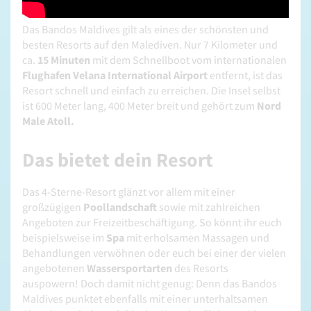
Das Bandos Maldives gilt als eines der schönsten und
besten Resorts auf den Malediven. Nur 7 Kilometer und
ca.
15 Minuten
mit dem Schnellboot vom internationalen
Flughafen Velana International Airport
entfernt, ist das
Resort schnell und einfach zu erreichen. Die Insel selbst
ist 600 Meter lang, 400 Meter breit und gehört zum
Nord
Male Atoll.
Das bietet dein Resort
Das 4-Sterne-Resort glänzt vor allem mit einer
großzügigen
Poollandschaft
sowie mit zahlreichen
Angeboten zur Freizeitbeschäftigung. So könnt ihr euch
beispielsweise im
Spa
mit erholsamen Massagen und
Behandlungen verwöhnen oder euch bei einer der vielen
angebotenen
Wassersportarten
des Resorts
auspowern! Doch damit nicht genug: Denn das Bandos
Maldives punktet ebenfalls mit einer unterhaltsamen