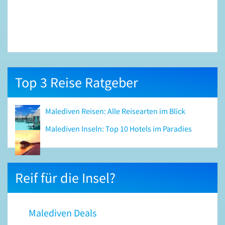
Top 3 Reise Ratgeber
Malediven Reisen: Alle Reisearten im Blick
Malediven Inseln: Top 10 Hotels im Paradies
Reif für die Insel?
Malediven Deals