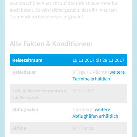
wunderschöne Aussicht auf das türkisblaue Meer für
euch bereit. So wird sichergestellt, dass ihr in eurem
Traumurlaub bestens versorgt seid!
Alle Fakten & Konditionen:
Reisezeitraum
19.11.2017 bis 28.11.2017
Reisedauer
9 Tage / 8 Nächte (
weitere
Termine erhältlich
)
Luft- & Wassertemperatur
31°C / 28°C
zur Reisezeit
Abflughafen
Nürnberg (
weitere
Abflughäfen erhältlich
)
Airline
Air France