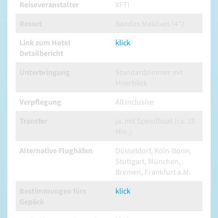
Reiseveranstalter
XFTI
Resort
Bandos Maldives (4*)
Link zum Hotel
klick
Detailbericht
Unterbringung
Standardzimmer mit
Meerblick
Verpflegung
All Inclusive
Transfer
ja, mit Speedboat (ca. 15
Min.)
Alternative Flughäfen
Düsseldorf, Köln-Bonn,
Stuttgart, München,
Bremen, Frankfurt a.M.
Bestimmungen fürs
klick
Gepäck