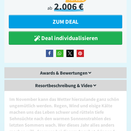
2.006 €
ab
ZUM DEAL
Deal individualisieren
teilen
teilen
teilen
merken
Awards & Bewertungen
Resortbeschreibung & Video
Im November kann das Wetter hierzulande ganz schön
ungemütlich werden. Regen, Wind und eisige Kälte
machen uns das Leben schwer und rütteln tiefe
Sehnsüchte nach den warmen Sonnenstrahlen des
letzten Sommers wach. Wer dieses Jahr alles anders