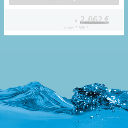
2.062 €
ab
2.886 €
vorher