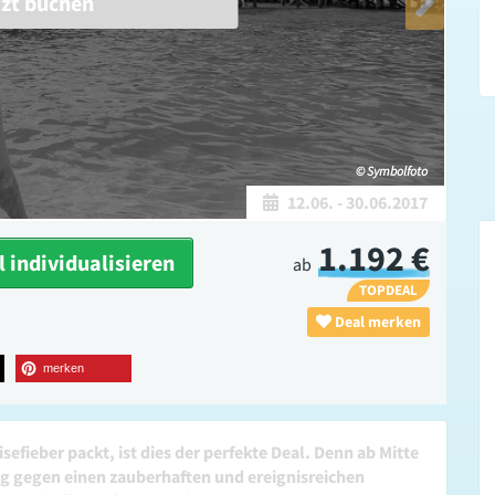
tzt buchen
© Symbolfoto
12.06.
-
30.06.2017
1.192 €
 individualisieren
ab
TOPDEAL
Deal merken
merken
isefieber packt, ist dies der perfekte Deal. Denn ab Mitte
ltag gegen einen zauberhaften und ereignisreichen