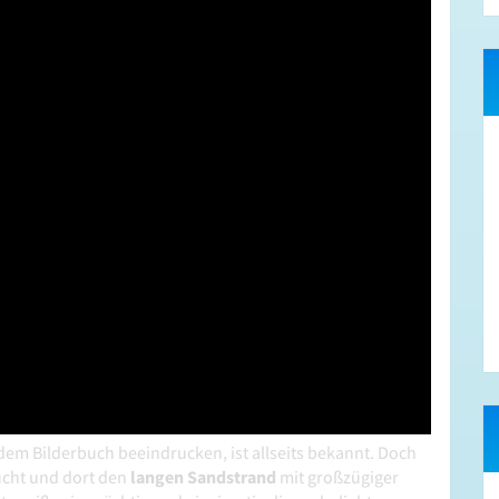
dem Bilderbuch beeindrucken, ist allseits bekannt. Doch
sucht und dort den
langen Sandstrand
mit großzügiger