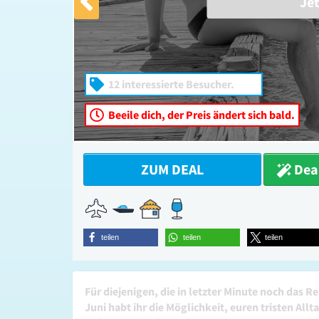
Je
12 interessierte Besucher.
Beeile dich, der Preis ändert sich bald.
ZUM DEAL
Deal
teilen
teilen
teilen
Für diejenigen, die in letzter Minute noch das Re
Juni habt ihr die Möglichkeit, euren tristen Al