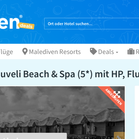
lüge
Malediven Resorts
Deals
R
uveli Beach & Spa (5*) mit HP, Fl
ABGELAUFEN