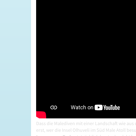
Dass die Malediven mit einer Landschaft wie aus 
erst, wer die Insel Olhuveli im Süd Male Atoll be