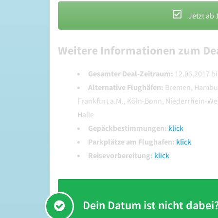
Jetzt ab 
Weitere Informationen zum Dea
Gesamter Deal-Zeitraum:
12.06.2017 bi
Alternative Flughäfen:
Bremen, Hamburg
Frankfurt a.M., Köln-Bonn, Niederrhein-Wee
Halle
Gepäckbestimmungen:
klick
Parkplätze am Flughafen:
klick
Reisevorbereitung:
klick
Dein Datum ist nicht dabei