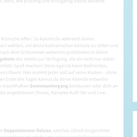
, weiß, wie prächtig und einzigartig dieses beliebte
ine Wünsche offen. So kannst du während deines
Bars wählen, um deine kulinarischen Gelüste zu stillen und
ch nach dem Schlemmen weiterhin problemlos in deine
gebote
des Hotels zur Verfügung, die dir nicht nur dabei
ebenfalls Spaß machen! Denn egal ob beim Badminton,
itness-Raum: Hier kommt jeder voll auf seine Kosten – ohne
gen Ende des Tages kannst du deine Abende entweder
en traumhaften
Sonnenuntergang
bestaunen oder dich an
die angebotenen Shows, Karaoke-Auftritte und Live-
em
Doppelzimmer Deluxe
, welches stilvoll eingerichtet