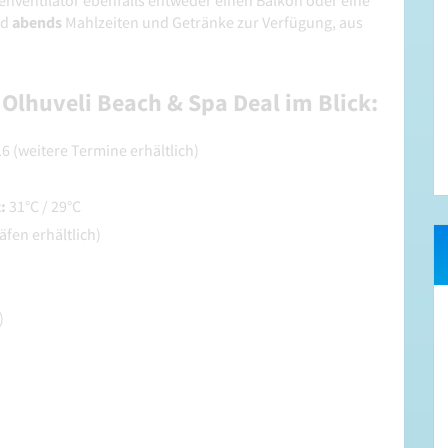
nventilator ebenfalls entweder einen Balkon oder eine
nd
abends
Mahlzeiten und Getränke zur Verfügung, aus
Olhuveli Beach & Spa Deal im Blick:
6 (weitere Termine erhältlich)
t:
31°C / 29°C
äfen erhältlich)
)