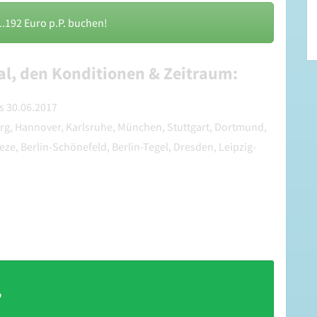
1.192 Euro p.P. buchen!
l, den Konditionen & Zeitraum:
s 30.06.2017
, Hannover, Karlsruhe, München, Stuttgart, Dortmund,
ze, Berlin-Schönefeld, Berlin-Tegel, Dresden, Leipzig-
?