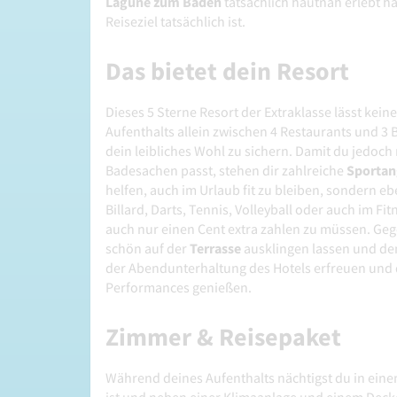
Lagune zum Baden
tatsächlich hautnah erlebt hat
Reiseziel tatsächlich ist.
Das bietet dein Resort
Dieses 5 Sterne Resort der Extraklasse lässt ke
Aufenthalts allein zwischen 4 Restaurants und 3 
dein leibliches Wohl zu sichern. Damit du jedo
Badesachen passt, stehen dir zahlreiche
Sportan
helfen, auch im Urlaub fit zu bleiben, sondern 
Billard, Darts, Tennis, Volleyball oder auch im F
auch nur einen Cent extra zahlen zu müssen. Ge
schön auf der
Terrasse
ausklingen lassen und d
der Abendunterhaltung des Hotels erfreuen und 
Performances genießen.
Zimmer & Reisepaket
Während deines Aufenthalts nächtigst du in ein