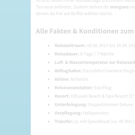
ist und neben einer Klimaanlage und einem Decke
Terrasse anbietet. Zudem stehen dir
morgens
u
denen du frei am Buffet wählen darfst.
Alle Fakten & Konditionen zum 
Reisezeitraum:
18.06.2017 bis 26.06.201
Reisedauer:
8 Tage / 7 Nächte
Luft- & Wassertemperatur zur Reisezei
Abflughafen:
Düsseldorf (weitere Flugh
Airline:
Airberlin
Reiseveranstalter:
5vorFlug
Resort:
Olhuveli Beach & Spa Resort (5*
Unterbringung:
Doppelzimmer Deluxe
Verpflegung:
Halbpension
Transfer:
ja, mit Speedboat (ca. 45 Min.)