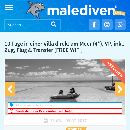
Skip
Toggle
to
navigation
content
10 Tage in einer Villa direkt am Meer (4*), VP, inkl.
Zug, Flug & Transfer (FREE WIFI)
ABGELAUFEN
24 interessierte Besucher.
Beeile dich, der Preis ändert sich bald.
15.06.
-
05.07.2017
TOPDEAL