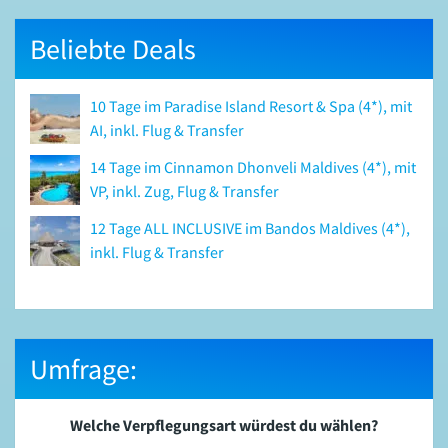
Beliebte Deals
10 Tage im Paradise Island Resort & Spa (4*), mit
AI, inkl. Flug & Transfer
14 Tage im Cinnamon Dhonveli Maldives (4*), mit
VP, inkl. Zug, Flug & Transfer
12 Tage ALL INCLUSIVE im Bandos Maldives (4*),
inkl. Flug & Transfer
Umfrage:
Welche Verpflegungsart würdest du wählen?