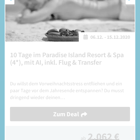
06.12.
-
15.12.2020
10 Tage im Paradise Island Resort & Spa
(4*), mit AI, inkl. Flug & Transfer
Du willst dem Vorweihnachtsstress entfliehen und ein
paar Tage vor dem Jahresende entspannen? Du musst
dringend wieder deinen…
Zum Deal
2.062 €
ab