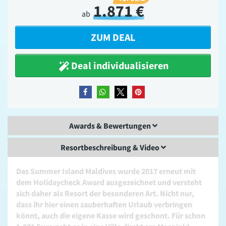
1.871 €
ab
ZUM DEAL
Deal individualisieren
teilen
teilen
teilen
merken
Awards & Bewertungen
Resortbeschreibung & Video
Das Summer Island Maldives wurde 2017 erneut mit
dem Holidaycheck Award ausgezeichnet und versteht
sich daher als Resort der besonderen Art. Nicht nur,
dass ihr hier einen zauberhaften Urlaub verbringen
könnt, auch die eigene Kasse wird geschont. Für schon