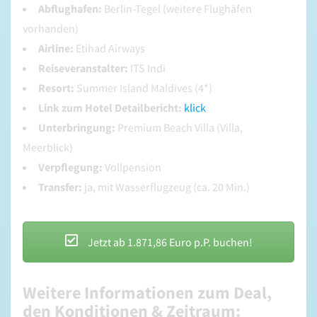
Abflughafen:
Berlin-Tegel (weitere Flughäfen
vorhanden)
Airline:
Etihad Airways
Reiseveranstalter:
ITS Indi
Re
sort:
Summer Island Maldives (4*)
Link zum Hotel Detailbericht:
klick
Unterbringung:
Premium Beach Villa (Villa,
Meerblick)
Verpflegung:
Vollpension
Transfer:
ja, mit Wasserflugzeug (ca. 20 Min.)
Jetzt ab 1.871,86 Euro p.P. buchen!
Weitere Informationen zum Deal,
den Konditionen & Zeitraum: