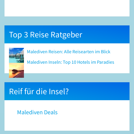
Top 3 Reise Ratgeber
Malediven Reisen: Alle Reisearten im Blick
Malediven Inseln: Top 10 Hotels im Paradies
Reif für die Insel?
Malediven Deals