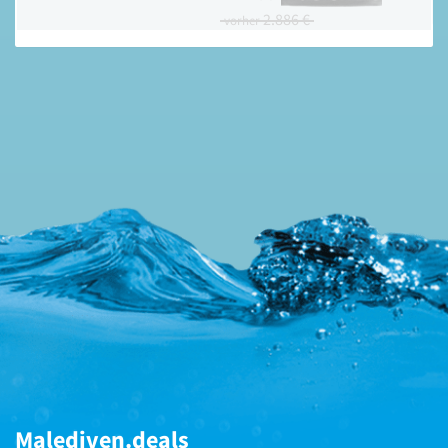
2.886 €
vorher
Malediven.deals