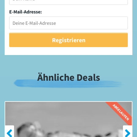
E-Mail-Adresse:
Ähnliche Deals
EN
ABGELAUFEN