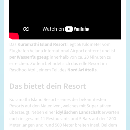
Das
Kuramathi Island Resort
liegt 56 Kilometer vom
Flughafen Velana International Airport entfernt und ist
per Wasserflugzeug
innerhalb von ca. 20 Minuten zu
erreichen. Zudem befindet sich das edle Resort im
Rasdhoo Atoll, einem Teil des
Nord Ari Atolls
.
Das bietet dein Resort
Kuramathi Island Resort – eines der bekanntesten
Resorts auf den Malediven, welches mit Superlativen
überzeugt. Neben einer
idyllischen Landschaft
erwarten
euch insgesamt 11 Restaurants und 5 Bars auf der 1800
Meter langen und rund 500 Meter breiten Insel. Bei dem