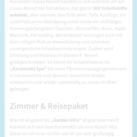
Kuramathi Island Resort handelt es sich wahrlich um ein
Luxus-Resort der Extraklasse, das ganze
360 Unterkünfte
anbietet
, aber niemals überfüllt wirkt. Tolle Ausflüge, ein
unterhaltsames Abendprogramm sowie ein vielfältiges
Wassersportangebot (Tauchen, Windsurfen, Kanu, Kajak,
Wasserki, Parasailing, Bananaboot) versorgen euch mit
dem nötigen Maß an Abwechslung und schenken
unvergessliche Urlaubserinnerungen. Zudem wird
Erholung und Wellness in diesem 4* Resort
großgeschrieben. So könnt ihr beispielsweise im
„Kuramathi Spa“
bei einer Pärchenmassage gemeinsam
in harmonische und absolut stressfreie Welten
eintauchen und wieder vollständig zu neuen Kräften
gelangen.
Zimmer & Reisepaket
Was im Angebot als
„Garden Villa“
angepriesen wird,
handelt sich laut dem Kuramathi um eine Beach Villa:
Diese ist mit einer Größe von 45 qm sehr großzügig