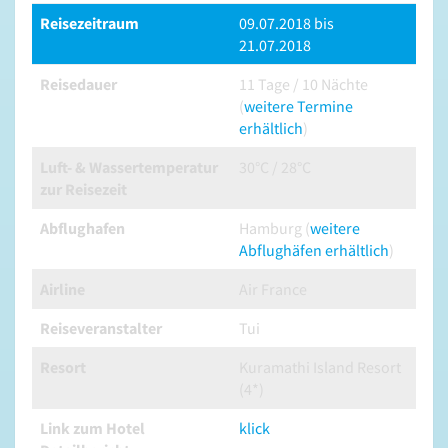
Reisezeitraum
09.07.2018 bis
21.07.2018
Reisedauer
11 Tage / 10 Nächte
(
weitere Termine
erhältlich
)
Luft- & Wassertemperatur
30°C / 28°C
zur Reisezeit
Abflughafen
Hamburg (
weitere
Abflughäfen erhältlich
)
Airline
Air France
Reiseveranstalter
Tui
Resort
Kuramathi Island Resort
(4*)
Link zum Hotel
klick