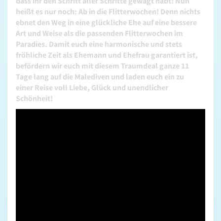
dass ihr den Schritt aller Schritte gewagt habt! Nun
heißt es nur noch: Ab in die Flitterwochen! Denn nichts
ebnet den Weg in eine glückliche Ehe auf eine bessere
Art und Weise als die passenden Flitterwochen im
Paradies. Damit euch eine harmonische und stets
fröhliche Zeit als Ehemann und Ehefrau garantiert ist,
befördern wir euch mit diesem Traumdeal ganze 11
Tage lang auf die Malediven und laden euch ein zu
einer Reise voll Liebe, Glück und unendlicher
Schönheit!