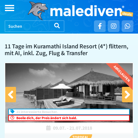
Skip
Toggle
to
navigation
content
11 Tage im Kuramathi Island Resort (4*) flittern,
mit AI, inkl. Zug, Flug & Transfer
ABGELAUFEN
21 interessierte Besucher.
Beeile dich, der Preis ändert sich bald.
09.07.
-
21.07.2018
TOPDEAL