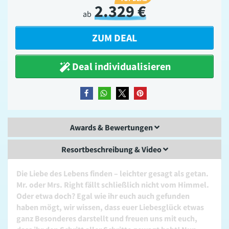
2.329 €
ab
ZUM DEAL
Deal individualisieren
teilen
teilen
teilen
merken
Awards & Bewertungen
Resortbeschreibung & Video
Die Liebe des Lebens finden – leichter gesagt als getan.
Mr. oder Mrs. Right fällt schließlich nicht vom Himmel.
Oder etwa doch? Egal wie ihr euch auch gefunden
haben mögt, wir wissen, dass euer Liebesglück etwas
ganz Besonderes darstellt und freuen uns mit euch,