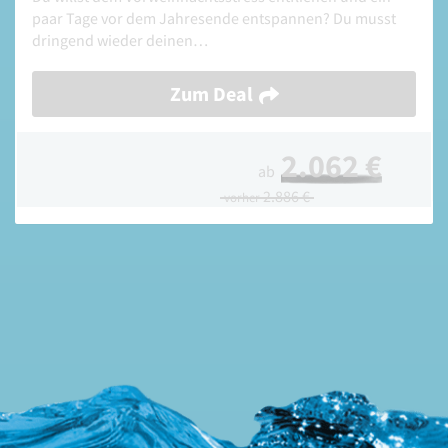
paar Tage vor dem Jahresende entspannen? Du musst
dringend wieder deinen…
Zum Deal
2.062 €
ab
2.886 €
vorher