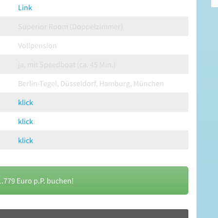
Link
Superior Room (Doppelzimmer)
Vollpension
ja, mit Speedboat (ca. 45 Min.)
Berlin-Tegel, Düsseldorf, Hamburg, München
klick
klick
klick
1.779 Euro p.P. buchen!