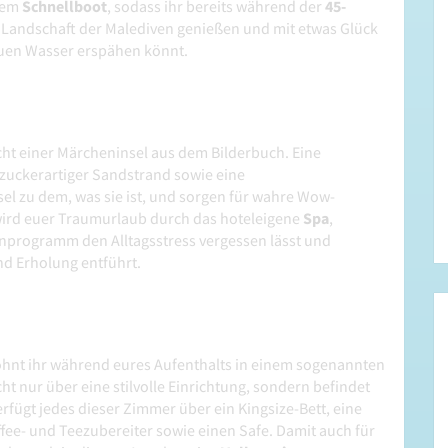
 dem
Schnellboot
, sodass ihr bereits während der
45-
 Landschaft der Malediven genießen und mit etwas Glück
auen Wasser erspähen könnt.
eicht einer Märcheninsel aus dem Bilderbuch. Eine
rzuckerartiger Sandstrand sowie eine
el zu dem, was sie ist, und sorgen für wahre Wow-
ird euer Traumurlaub durch das hoteleigene
Spa
,
programm den Alltagsstress vergessen lässt und
nd Erholung entführt.
wohnt ihr während eures Aufenthalts in einem sogenannten
 nur über eine stilvolle Einrichtung, sondern befindet
fügt jedes dieser Zimmer über ein Kingsize-Bett, eine
ee- und Teezubereiter sowie einen Safe. Damit auch für