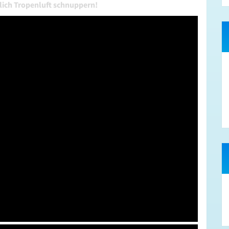
lich Tropenluft schnuppern!