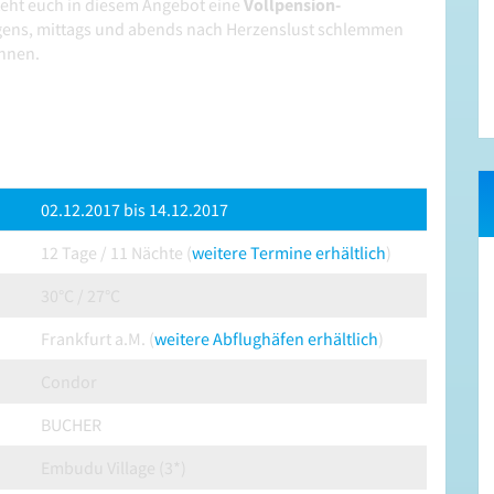
steht euch in diesem Angebot eine
Vollpension-
rgens, mittags und abends nach Herzenslust schlemmen
öhnen.
02.12.2017 bis 14.12.2017
12 Tage / 11 Nächte (
weitere Termine erhältlich
)
30°C / 27°C
Frankfurt a.M. (
weitere Abflughäfen erhältlich
)
Condor
BUCHER
Embudu Village (3*)