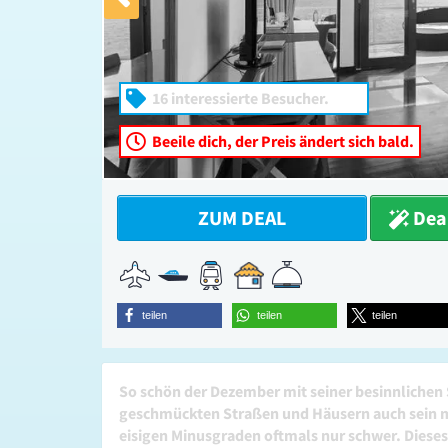
16 interessierte Besucher.
Beeile dich, der Preis ändert sich bald.
ZUM DEAL
Deal
teilen
teilen
teilen
So schön der Dezember mit seiner besinnliche
geschmückten Straßen und Häusern auch sein m
eisigen Minusgraden oftmals nur schwer. Dieses