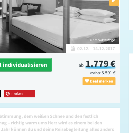
© Embudu Village
02.12.
-
14.12.2017
1.779 €
 individualisieren
ab
3.591 €
vorher
Deal merken
merken
n Stimmung, dem weißen Schnee und den festlich
ag – richtig warm ums Herz wird es einem bei den
 Jahr können du und deine Reisebegleitung alles anders