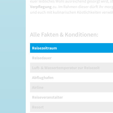
euer leibliches Wohl ausreichend gesorgt wird, 
Verpflegung
zu. Im Rahmen dieser dürft ihr mo
und euch mit kulinarischen Köstlichkeiten verw
Alle Fakten & Konditionen:
Reisezeitraum
Reisedauer
Luft- & Wassertemperatur zur Reisezeit
Abflughafen
Airline
Reiseveranstalter
Resort