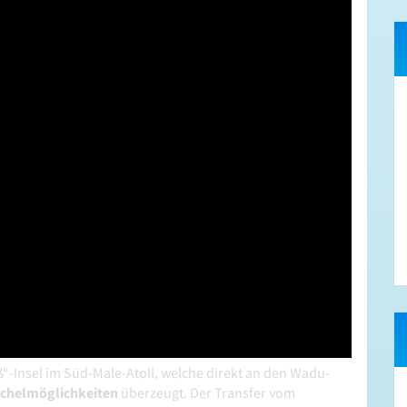
ß“-Insel im Süd-Male-Atoll, welche direkt an den Wadu-
chelmöglichkeiten
überzeugt. Der Transfer vom