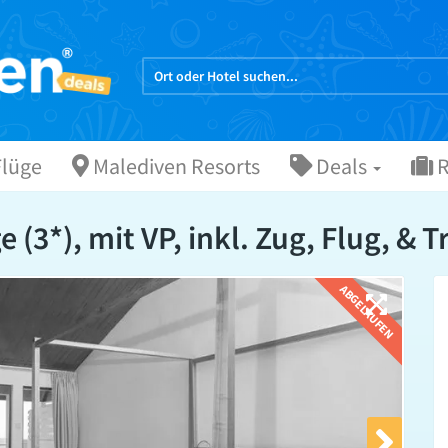
lüge
Malediven Resorts
Deals
R
(3*), mit VP, inkl. Zug, Flug, & T
ABGELAUFEN