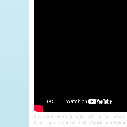
Das schöne Resort befindet sich auf einer „Barfu
Kanal angrenzt und mit tollen
Tauch-
und
Schnor