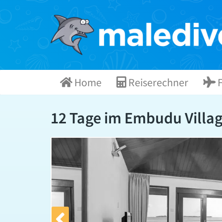
Skip
to
content
Home
Reiserechner
F
12 Tage im Embudu Village 