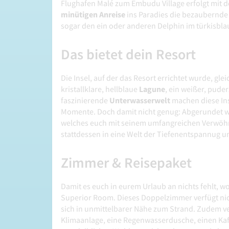
Flughafen Malé zum Embudu Village erfolgt mit
minütigen Anreise
ins Paradies die bezaubernde
sogar den ein oder anderen Delphin im türkisbl
Das bietet dein Resort
Die Insel, auf der das Resort errichtet wurde, gl
kristallklare, hellblaue
Lagune
, ein weißer, pude
faszinierende
Unterwasserwelt
machen diese Ins
Momente. Doch damit nicht genug: Abgerundet w
welches euch mit seinem umfangreichen Verwöhn
stattdessen in eine Welt der Tiefenentspannug u
Zimmer & Reisepaket
Damit es euch in eurem Urlaub an nichts fehlt, 
Superior Room. Dieses Doppelzimmer verfügt nicht
sich in unmittelbarer Nähe zum Strand. Zudem ver
Klimaanlage, eine Regenwasserdusche, einen Kaff