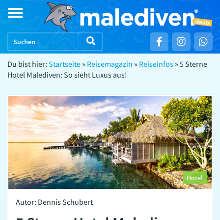
Skip
Toggle
to
navigation
content
Du bist hier:
Startseite
»
Reisemagazin
»
Reiseinfos
»
5 Sterne
Hotel Malediven: So sieht Luxus aus!
Hotel
Autor: Dennis Schubert