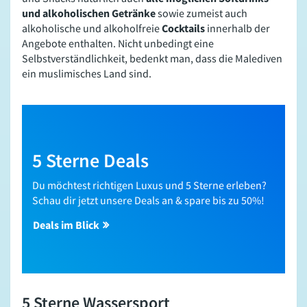
und alkoholischen Getränke
sowie zumeist auch
alkoholische und alkoholfreie
Cocktails
innerhalb der
Angebote
enthalten. Nicht unbedingt eine
Selbstverständlichkeit, bedenkt man, dass die Malediven
ein muslimisches Land sind.
5 Sterne Deals
Du möchtest richtigen Luxus und 5 Sterne erleben?
Schau dir jetzt unsere Deals an & spare bis zu 50%!
Deals im Blick
5 Sterne Wassersport