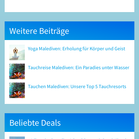
Weitere Beiträge
Yoga Malediven: Erholung für Körper und Geist
Tauchreise Malediven: Ein Paradies unter Wasser
Tauchen Malediven: Unsere Top 5 Tauchresorts
Beliebte Deals