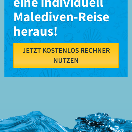
eine individuell
Malediven-Reise
heraus!
JETZT KOSTENLOS RECHNER
NUTZEN